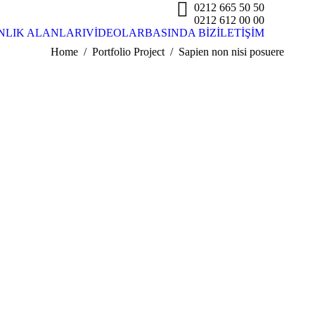
0212 665 50 50
0212 612 00 00
LIK ALANLARI
VİDEOLAR
BASINDA BİZ
İLETİŞİM
Home
Portfolio Project
Sapien non nisi posuere