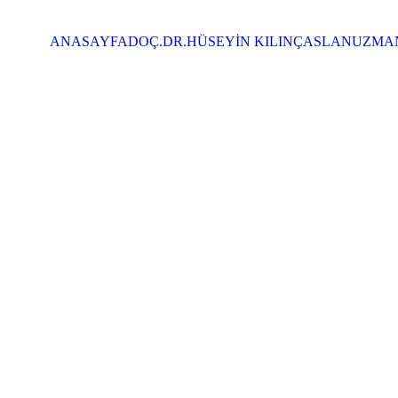
ANASAYFA
DOÇ.DR.HÜSEYİN KILINÇASLAN
UZMAN
You are here: