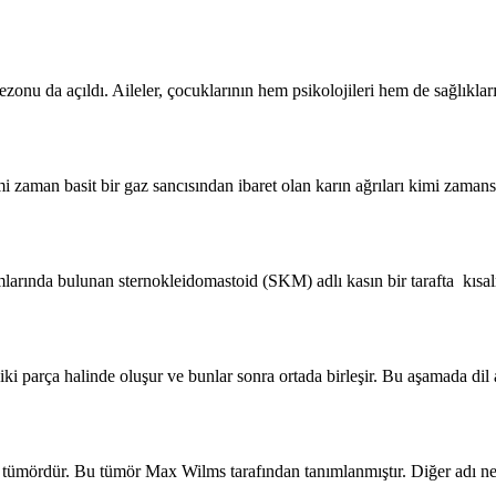
zonu da açıldı. Aileler, çocuklarının hem psikolojileri hem de sağlıklar
i zaman basit bir gaz sancısından ibaret olan karın ağrıları kimi zaman
larında bulunan sternokleidomastoid (SKM) adlı kasın bir tarafta kısalm
iki parça halinde oluşur ve bunlar sonra ortada birleşir. Bu aşamada dil
 tümördür. Bu tümör Max Wilms tarafından tanımlanmıştır. Diğer adı ne