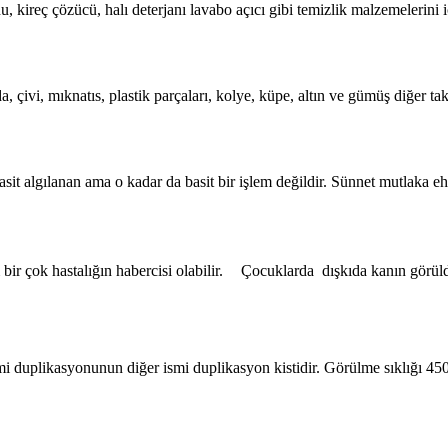
uhu, kireç çözücü, halı deterjanı lavabo açıcı gibi temizlik malzemeleri
da, çivi, mıknatıs, plastik parçaları, kolye, küpe, altın ve gümüş diğer tak
t algılanan ama o kadar da basit bir işlem değildir. Sünnet mutlaka ehil
r çok hastalığın habercisi olabilir. Çocuklarda dışkıda kanın görüldüğü
emi duplikasyonunun diğer ismi duplikasyon kistidir. Görülme sıklığı 45