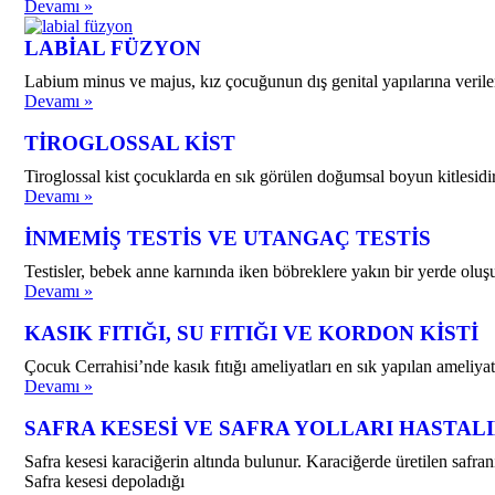
Devamı »
LABİAL FÜZYON
Labium minus ve majus, kız çocuğunun dış genital yapılarına verile
Devamı »
TİROGLOSSAL KİST
Tiroglossal kist çocuklarda en sık görülen doğumsal boyun kitlesidir
Devamı »
İNMEMİŞ TESTİS VE UTANGAÇ TESTİS
Testisler, bebek anne karnında iken böbreklere yakın bir yerde oluş
Devamı »
KASIK FITIĞI, SU FITIĞI VE KORDON KİSTİ
Çocuk Cerrahisi’nde kasık fıtığı ameliyatları en sık yapılan ameliya
Devamı »
SAFRA KESESİ VE SAFRA YOLLARI HASTAL
Safra kesesi karaciğerin altında bulunur. Karaciğerde üretilen safra
Safra kesesi depoladığı