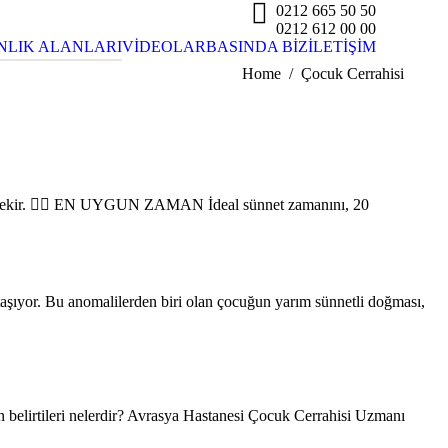
0212 665 50 50
0212 612 00 00
LIK ALANLARI
VİDEOLAR
BASINDA BİZ
İLETİŞİM
Home
Çocuk Cerrahisi
rekir. 👉🏿 EN UYGUN ZAMAN İdeal sünnet zamanını, 20
şıyor. Bu anomalilerden biri olan çocuğun yarım sünnetli doğması,
ün belirtileri nelerdir? Avrasya Hastanesi Çocuk Cerrahisi Uzmanı