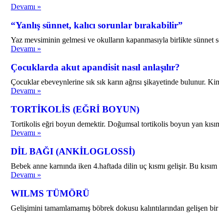
Devamı »
“Yanlış sünnet, kalıcı sorunlar bırakabilir”
Yaz mevsiminin gelmesi ve okulların kapanmasıyla birlikte sünnet se
Devamı »
Çocuklarda akut apandisit nasıl anlaşılır?
Çocuklar ebeveynlerine sık sık karın ağrısı şikayetinde bulunur. Kim
Devamı »
TORTİKOLİS (EĞRİ BOYUN)
Tortikolis eğri boyun demektir. Doğumsal tortikolis boyun yan kısım
Devamı »
DİL BAĞI (ANKİLOGLOSSİ)
Bebek anne karnında iken 4.haftada dilin uç kısmı gelişir. Bu kısım 
Devamı »
WILMS TÜMÖRÜ
Gelişimini tamamlamamış böbrek dokusu kalıntılarından gelişen bir