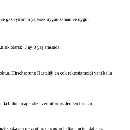
ıvı ve gaz ayırımını yaparak uygun zaman ve uygun
En sık olarak 3 ay-3 yaş arasında
yoktur. Hirschsprung Hastalığı en çok rektosigmoidi yani kalın
smında bulunan apendiks vermiformis denilen bir ucu
bızlık şikayeti mevcuttur. Çocuğun haftada üçten daha az