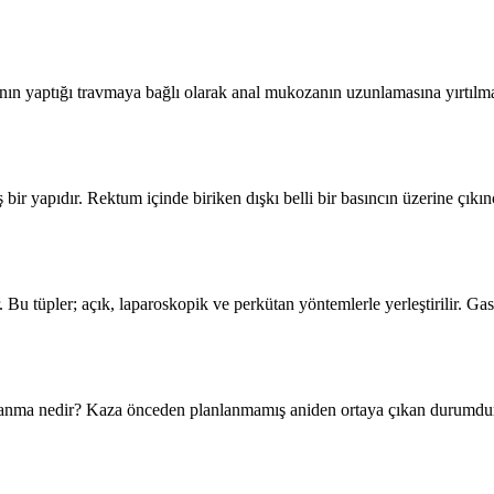
ın yaptığı travmaya bağlı olarak anal mukozanın uzunlamasına yırtılması
ir yapıdır. Rektum içinde biriken dışkı belli bir basıncın üzerine çıkı
. Bu tüpler; açık, laparoskopik ve perkütan yöntemlerle yerleştirilir. G
lanma nedir? Kaza önceden planlanmamış aniden ortaya çıkan durumdur. 