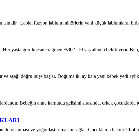
n isimdir. Labial füzyon labium minörlerin yani küçük labiumların bir
. Her yaşta görülmesine rağmen %90 ‘ı 10 yaş altında belirti verir. Bir
ur ve aşağı doğru inişe başlar. Doğuma iki ay kala yani bebek yedi aylık
tlardandır. Bebeğin anne karnında gelişimi sırasında, erkek çocuklarda 
IKLARI
nın depolanması ve yoğunlaştırılmasını sağlar. Çocuklarda hacmi 20-50 mil