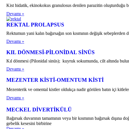
Kist hidatik, ekinokokus granulosus denilen parazitin oluşturduğu bi
Devamı »
REKTAL PROLAPSUS
Rektumun yani kalın bağırsağın son kısmının değişik sebeplerden do
Devamı »
KIL DÖNMESİ-PİLONİDAL SİNÜS
Kıl dönmesi (Pilonidal sinüs); kuyruk sokumunda, cilt altında buluna
Devamı »
MEZENTER KİSTİ-OMENTUM KİSTİ
Mezenterik ve omental kistler oldukça nadir görülen batın içi 
Devamı »
MECKEL DİVERTİKÜLÜ
Bağırsak duvarının tamamının veya bir kısmının bağırsak dışına doğr
gebelik kesesini birbirine
Devamı »