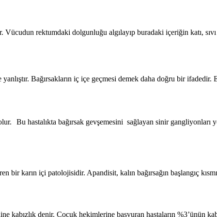
tir. Vücudun rektumdaki dolgunluğu algılayıp buradaki içeriğin katı, s
 yanlıştır. Bağırsakların iç içe geçmesi demek daha doğru bir ifadedir. 
 olur. Bu hastalıkta bağırsak gevşemesini sağlayan sinir gangliyonları 
en bir karın içi patolojisidir. Apandisit, kalın bağırsağın başlangıç kı
haline kabızlık denir. Çocuk hekimlerine başvuran hastaların %3’ünün ka