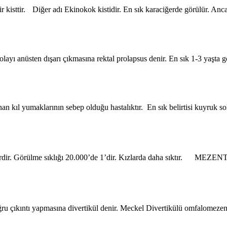
r kisttir. Diğer adı Ekinokok kistidir. En sık karaciğerde görülür. Ancak
layı anüsten dışarı çıkmasına rektal prolapsus denir. En sık 1-3 yaşta
n kıl yumaklarının sebep olduğu hastalıktır. En sık belirtisi kuyruk sok
kitlelerdir. Görülme sıklığı 20.000’de 1’dir. Kızlarda daha sıktı
u çıkıntı yapmasına divertikül denir. Meckel Divertikülü omfalomezenteri