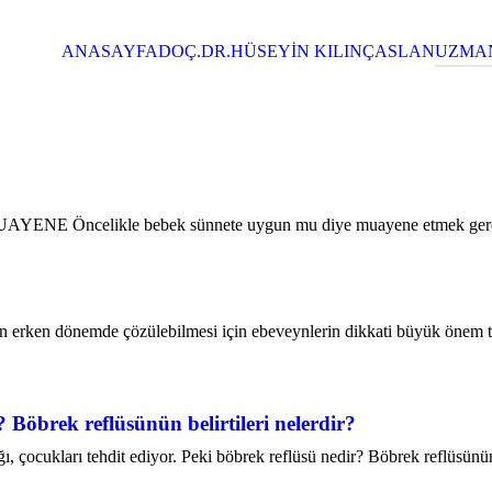
ANASAYFA
DOÇ.DR.HÜSEYİN KILINÇASLAN
UZMAN
You are here:
E MUAYENE Öncelikle bebek sünnete uygun mu diye muayene etmek ge
n erken dönemde çözülebilmesi için ebeveynlerin dikkati büyük önem ta
 Böbrek reflüsünün belirtileri nelerdir?
ığı, çocukları tehdit ediyor. Peki böbrek reflüsü nedir? Böbrek reflüsün