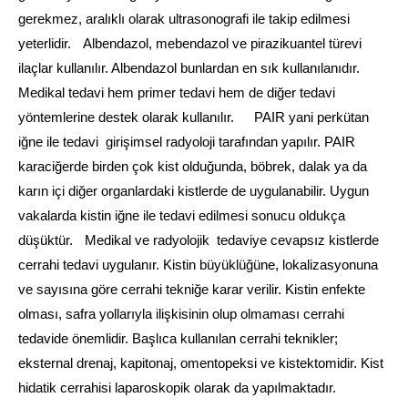
gerekmez, aralıklı olarak ultrasonografi ile takip edilmesi
yeterlidir. Albendazol, mebendazol ve pirazikuantel türevi
ilaçlar kullanılır. Albendazol bunlardan en sık kullanılanıdır.
Medikal tedavi hem primer tedavi hem de diğer tedavi
yöntemlerine destek olarak kullanılır. PAIR yani perkütan
iğne ile tedavi girişimsel radyoloji tarafından yapılır. PAIR
karaciğerde birden çok kist olduğunda, böbrek, dalak ya da
karın içi diğer organlardaki kistlerde de uygulanabilir. Uygun
vakalarda kistin iğne ile tedavi edilmesi sonucu oldukça
düşüktür. Medikal ve radyolojik tedaviye cevapsız kistlerde
cerrahi tedavi uygulanır. Kistin büyüklüğüne, lokalizasyonuna
ve sayısına göre cerrahi tekniğe karar verilir. Kistin enfekte
olması, safra yollarıyla ilişkisinin olup olmaması cerrahi
tedavide önemlidir. Başlıca kullanılan cerrahi teknikler;
eksternal drenaj, kapitonaj, omentopeksi ve kistektomidir. Kist
hidatik cerrahisi laparoskopik olarak da yapılmaktadır.