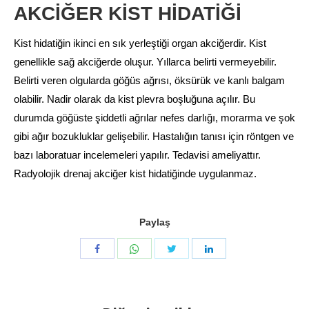
AKCİĞER KİST HİDATİĞİ
Kist hidatiğin ikinci en sık yerleştiği organ akciğerdir. Kist
genellikle sağ akciğerde oluşur. Yıllarca belirti vermeyebilir.
Belirti veren olgularda göğüs ağrısı, öksürük ve kanlı balgam
olabilir. Nadir olarak da kist plevra boşluğuna açılır. Bu
durumda göğüste şiddetli ağrılar nefes darlığı, morarma ve şok
gibi ağır bozukluklar gelişebilir. Hastalığın tanısı için röntgen ve
bazı laboratuar incelemeleri yapılır. Tedavisi ameliyattır.
Radyolojik drenaj akciğer kist hidatiğinde uygulanmaz.
Paylaş
Share
Share
Share
Share
with
with
with
with
WhatsApp
Twitter
Facebook
LinkedIn